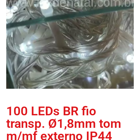
100 LEDs BR fio
transp. Ø1,8mm tom
m/mf externo IP44