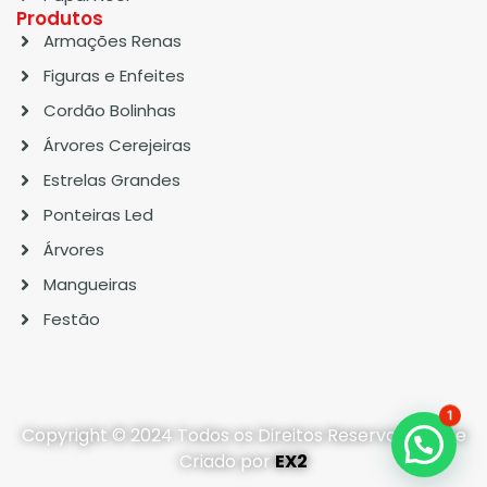
Produtos
Armações Renas
Figuras e Enfeites
Cordão Bolinhas
Árvores Cerejeiras
Estrelas Grandes
Ponteiras Led
Árvores
Mangueiras
Festão
1
Copyright © 2024 Todos os Direitos Reservados. Site
Criado por
EX2