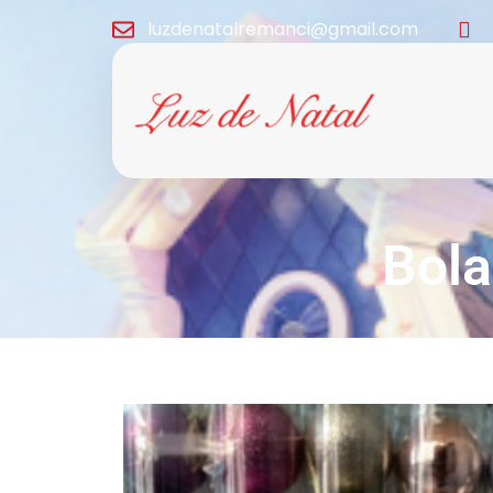
luzdenatalremanci@gmail.com
Bola