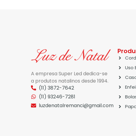
Produ
Cord
Uso 
A empresa Super Led dedica-se
Casc
a produtos natalinos desde 1994.
Enfe
(11) 3872-7642
(11) 93246-7281
Bola
luzdenatalremanci@gmail.com
Papa