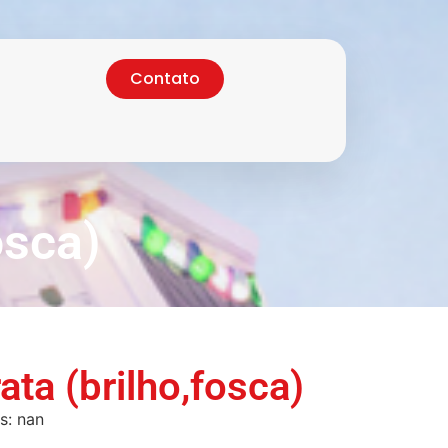
Contato
osca)
ata (brilho,fosca)
s: nan