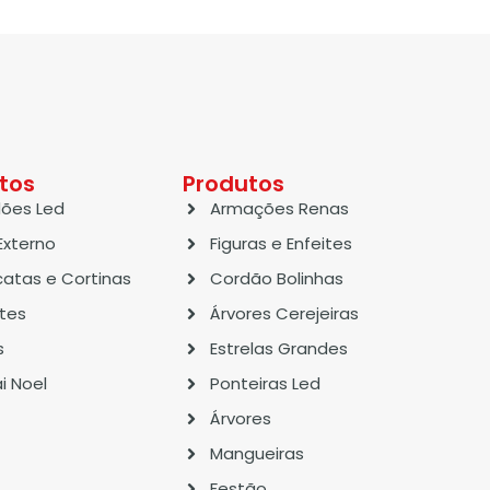
tos
Produtos
ões Led
Armações Renas
Externo
Figuras e Enfeites
atas e Cortinas
Cordão Bolinhas
ites
Árvores Cerejeiras
s
Estrelas Grandes
i Noel
Ponteiras Led
Árvores
Mangueiras
Festão