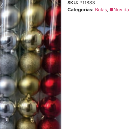
SKU:
P11883
Categorias:
Bolas
,
🞿Novid