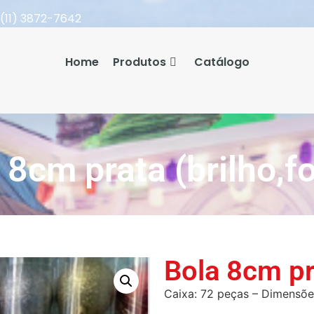
(11) 3872-7642
Home
Produtos
Catálogo
 8cm prata (brilho,f
Bola 8cm pr
Caixa: 72 peças – Dimensõe