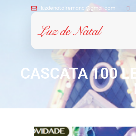
luzdenatalremanci@gmail.com
CASCATA 100 L