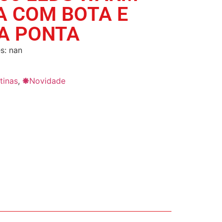
DA COM BOTA E
A PONTA
s: nan
tinas
,
🞿Novidade