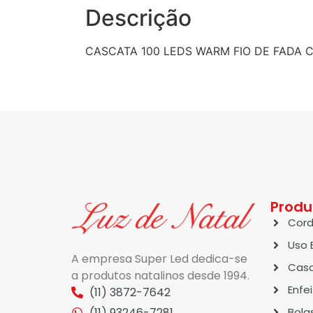
Descrição
CASCATA 100 LEDS WARM FIO DE FADA 
Produ
Cord
Uso 
A empresa Super Led dedica-se
Casc
a produtos natalinos desde 1994.
Enfe
(11) 3872-7642
(11) 93246-7281
Bola