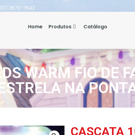
(11) 3872-7642
Home
Produtos
Catálogo
EDS WARM FIO DE F
ESTRELA NA PONT
CASCATA 1