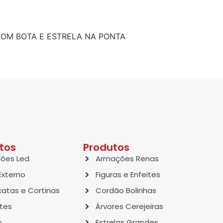
COM BOTA E ESTRELA NA PONTA
tos
Produtos
ões Led
Armações Renas
Externo
Figuras e Enfeites
atas e Cortinas
Cordão Bolinhas
ites
Árvores Cerejeiras
s
Estrelas Grandes