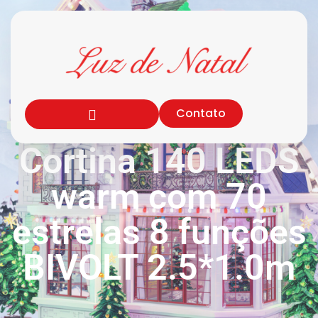
Contato
Cortina 140 LEDS
warm com 70
estrelas 8 funções
BIVOLT 2.5*1.0m