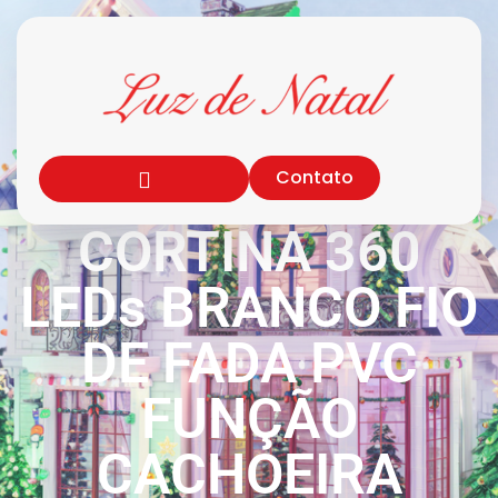
Contato
CORTINA 360
LEDs BRANCO FIO
DE FADA PVC
FUNÇÃO
CACHOEIRA