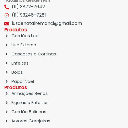
natalinos desde 1994.
(11) 3872-7642
(11) 93246-7281
luzdenatalremanci@gmail.com
Produtos
Cordões Led
Uso Externo
Cascatas e Cortinas
Enfeites
Bolas
Papai Noel
Produtos
Armações Renas
Figuras e Enfeites
Cordão Bolinhas
Árvores Cerejeiras