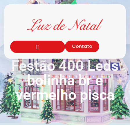
Contato
Festão 400 Leds
bolinha br e
vermelho pisca