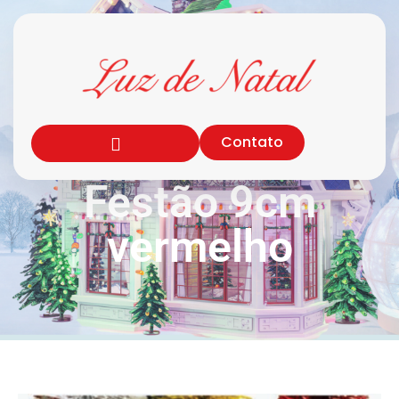
Contato
Festão 9cm
vermelho