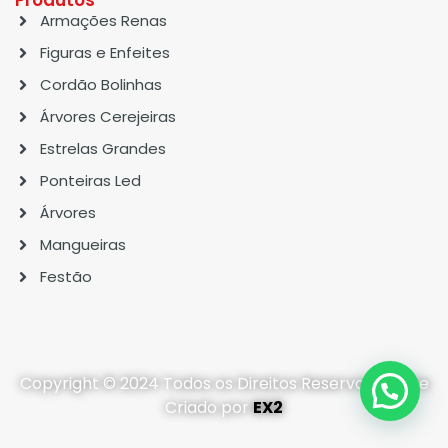
Armações Renas
Figuras e Enfeites
Cordão Bolinhas
Árvores Cerejeiras
Estrelas Grandes
Ponteiras Led
Árvores
Mangueiras
Festão
Copyright © 2024 Todos os Direitos Reservados. Site
Criado por
EX2