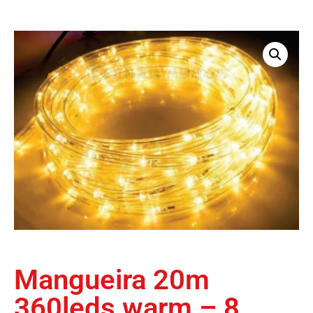
Mangueira 20m
360leds warm – 8