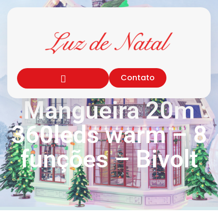
Contato
Mangueira 20m
360leds warm – 8
funções – Bivolt