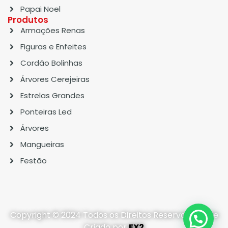
Papai Noel
Produtos
Armações Renas
Figuras e Enfeites
Cordão Bolinhas
Árvores Cerejeiras
Estrelas Grandes
Ponteiras Led
Árvores
Mangueiras
Festão
Copyright © 2024 Todos os Direitos Reservados. Site
Criado por
EX2